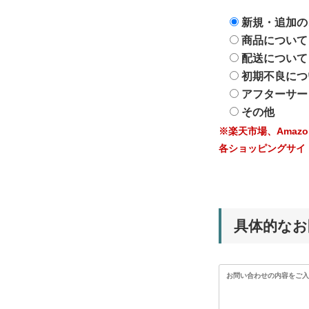
新規・追加の
商品について
配送について
初期不良につ
アフターサー
その他
※楽天市場、Amaz
各ショッピングサイ
具体的なお